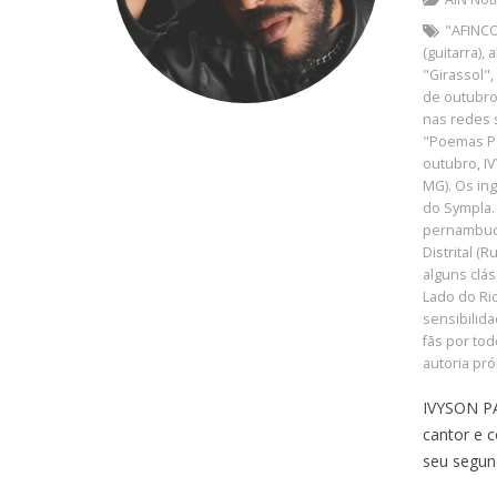
"AFINC
(guitarra)
,
a
"Girassol"
de outubr
nas redes 
"Poemas P
outubro
,
I
MG). Os ing
do Sympla.
pernambuc
Distrital (
alguns clás
Lado do Ri
sensibilid
fãs por tod
autoria pró
IVYSON PA
cantor e 
seu segun