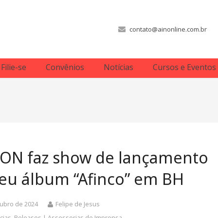
contato@ainonline.com.br
Filie-se
Convênios
Notícias
Cursos e Eventos
SON faz show de lançamento
eu álbum “Afinco” em BH
tubro de 2024
Felipe de Jesus
cias
,
Releases | Assessorias de Imprensa