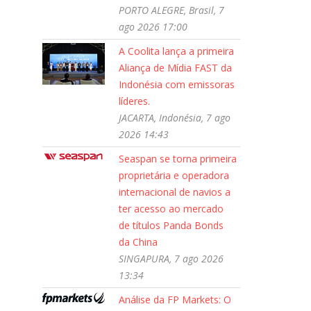
PORTO ALEGRE, Brasil, 7
ago 2026 17:00
A Coolita lança a primeira
Aliança de Mídia FAST da
Indonésia com emissoras
líderes.
JACARTA, Indonésia, 7 ago
2026 14:43
Seaspan se torna primeira
proprietária e operadora
internacional de navios a
ter acesso ao mercado
de títulos Panda Bonds
da China
SINGAPURA, 7 ago 2026
13:34
Análise da FP Markets: O