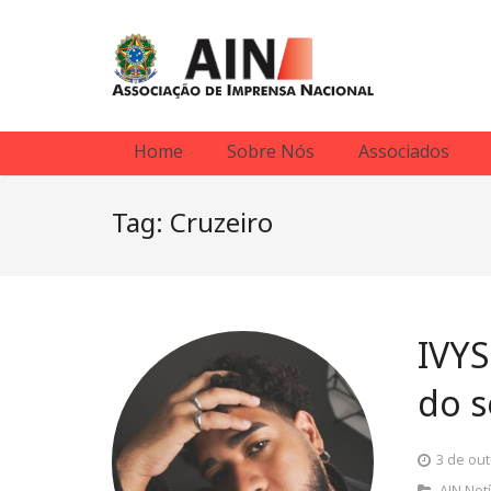
Home
Sobre Nós
Associados
Tag:
Cruzeiro
IVY
do s
3 de ou
AIN Notí