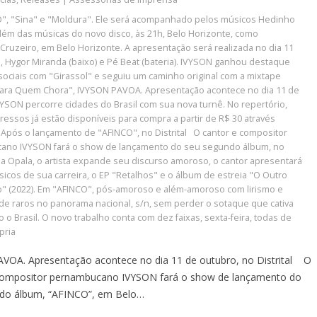
O"
,
"Sina" e "Moldura". Ele será acompanhado pelos músicos Hedinho
lém das músicas do novo disco
,
às 21h
,
Belo Horizonte
,
como
,
Cruzeiro
,
em Belo Horizonte. A apresentação será realizada no dia 11
o
,
Hygor Miranda (baixo) e Pé Beat (bateria). IVYSON ganhou destaque
sociais com "Girassol" e seguiu um caminho original com a mixtape
ara Quem Chora"
,
IVYSON PAVOA. Apresentação acontece no dia 11 de
VYSON percorre cidades do Brasil com sua nova turnê. No repertório
,
ressos já estão disponíveis para compra a partir de R$ 30 através
 Após o lançamento de "AFINCO"
,
no Distrital O cantor e compositor
ano IVYSON fará o show de lançamento do seu segundo álbum
,
no
Rua Opala
,
o artista expande seu discurso amoroso
,
o cantor apresentará
sicos de sua carreira
,
o EP "Retalhos" e o álbum de estreia "O Outro
o" (2022). Em "AFINCO"
,
pós-amoroso e além-amoroso com lirismo e
ade raros no panorama nacional
,
s/n
,
sem perder o sotaque que cativa
o o Brasil. O novo trabalho conta com dez faixas
,
sexta-feira
,
todas de
pria
VOA. Apresentação acontece no dia 11 de outubro, no Distrital O
compositor pernambucano IVYSON fará o show de lançamento do
do álbum, “AFINCO”, em Belo…