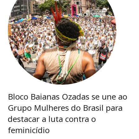
Cursos e Eventos
PR Newswire
Expediente AIN
Fale Conosco
Bloco Baianas Ozadas se une ao
Grupo Mulheres do Brasil para
destacar a luta contra o
feminicídio