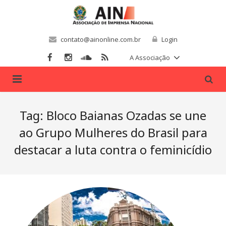
contato@ainonline.com.br
Login
A Associação
Home
Tag:
Bloco Baianas Ozadas se une
Sobre Nós
ao Grupo Mulheres do Brasil para
destacar a luta contra o feminicídio
Associados
Filie-se
Convênios
Notícias