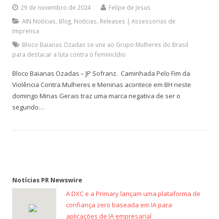
29 de novembro de 2024
Felipe de Jesus
AIN Notícias
,
Blog
,
Notícias
,
Releases | Assessorias de
Imprensa
Bloco Baianas Ozadas se une ao Grupo Mulheres do Brasil
para destacar a luta contra o feminicídio
Bloco Baianas Ozadas – JP Sofranz. Caminhada Pelo Fim da
Violência Contra Mulheres e Meninas acontece em BH neste
domingo Minas Gerais traz uma marca negativa de ser o
segundo…
Notícias PR Newswire
A DXC e a Primary lançam uma plataforma de
confiança zero baseada em IA para
aplicações de IA empresarial