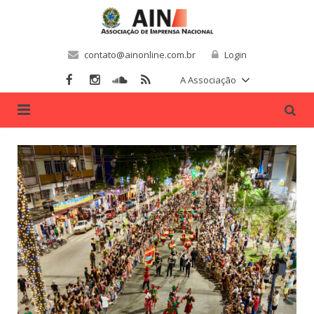
contato@ainonline.com.br
Login
A Associação
Home
Sobre Nós
Associados
Filie-se
Convênios
Notícias