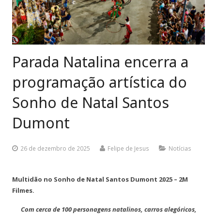
Cursos e Eventos
PR Newswire
Expediente AIN
Parada Natalina encerra a
Fale Conosco
programação artística do
Sonho de Natal Santos
Dumont
26 de dezembro de 2025
Felipe de Jesus
Notícias
Multidão no Sonho de Natal Santos Dumont 2025 –
2M
Filmes.
Com cerca de 100 personagens natalinos, carros alegóricos,