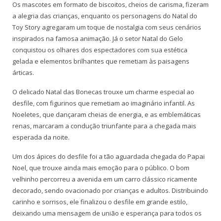
Os mascotes em formato de biscoitos, cheios de carisma, fizeram
a alegria das crianças, enquanto os personagens do Natal do
Toy Story agregaram um toque de nostalgia com seus cenários
inspirados na famosa animação. Já o setor Natal do Gelo
conquistou os olhares dos espectadores com sua estética
gelada e elementos brilhantes que remetiam às paisagens
árticas.
O delicado Natal das Bonecas trouxe um charme especial ao
desfile, com figurinos que remetiam ao imaginário infantil. As
Noeletes, que dançaram cheias de energia, e as emblemáticas
renas, marcaram a condução triunfante para a chegada mais
esperada da noite.
Um dos ápices do desfile foi a tão aguardada chegada do Papai
Noel, que trouxe ainda mais emoção para o público. O bom
velhinho percorreu a avenida em um carro clássico ricamente
decorado, sendo ovacionado por crianças e adultos. Distribuindo
carinho e sorrisos, ele finalizou o desfile em grande estilo,
deixando uma mensagem de união e esperança para todos os